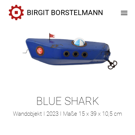
Togg
BLUE SHARK
Wandobjekt I 2023 I Maße 15 x 39 x 10,5 cm